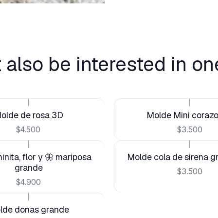
 also be interested in on
|
|
olde de rosa 3D
Molde Mini coraz
$4.500
$3.500
|
|
nita, flor y 🦋 mariposa
Molde cola de sirena 
grande
$3.500
$4.900
|
lde donas grande