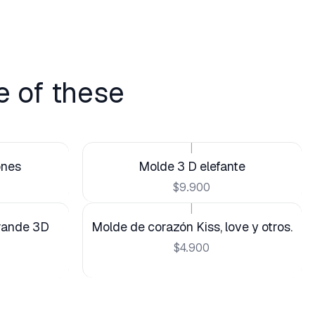
e of these
|
ones
Molde 3 D elefante
$9.900
|
grande 3D
Molde de corazón Kiss, love y otros.
$4.900