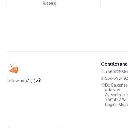
$3.900
Contáctanos
+569205857
569-598492
Follow us
De Castañas 
address
Av. santa is
7501422 San
Región Metro