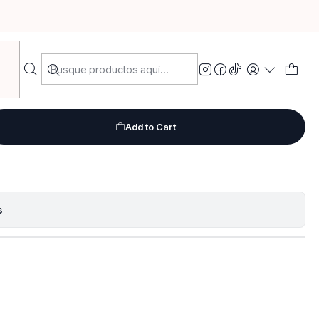
ove you y flor
Add to Cart
s