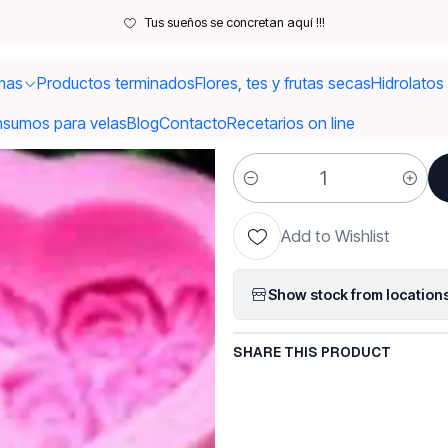
Inicio
Moldes y utensilios
Moldes
Molde 3D I love you y flor
Tus sueños se concretan aquí !!!
mas
Productos terminados
Flores, tes y frutas secas
Hidrolatos
|
Molde 3D I l
nsumos para velas
Blog
Contacto
Recetarios on line
Quantity
Add to Wishlist
Show stock from location
SHARE THIS PRODUCT