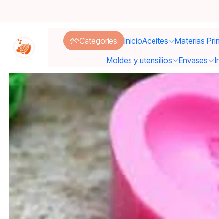
Categories
Inicio
Aceites
Materias Pri
Moldes y utensilios
Envases
I