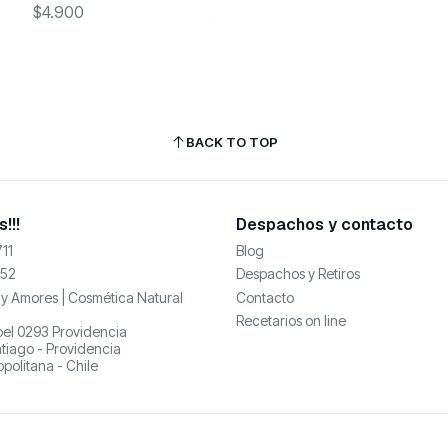
$4.900
BACK TO TOP
!!!
Despachos y contacto
11
Blog
52
Despachos y Retiros
y Amores | Cosmética Natural
Contacto
Recetarios on line
abel 0293 Providencia
tiago - Providencia
politana - Chile