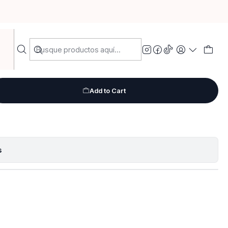
s grande
Add to Cart
s