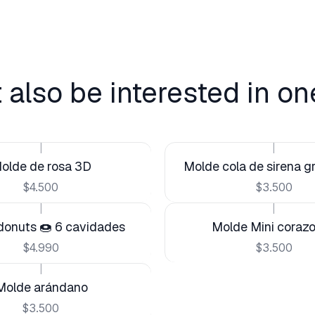
 also be interested in on
|
|
olde de rosa 3D
Molde cola de sirena 
$4.500
$3.500
|
|
donuts 🍩 6 cavidades
Molde Mini coraz
$4.990
$3.500
|
Molde arándano
$3.500