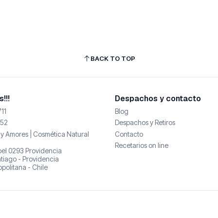
BACK TO TOP
!!!
Despachos y contacto
11
Blog
52
Despachos y Retiros
y Amores | Cosmética Natural
Contacto
Recetarios on line
abel 0293 Providencia
tiago - Providencia
politana - Chile