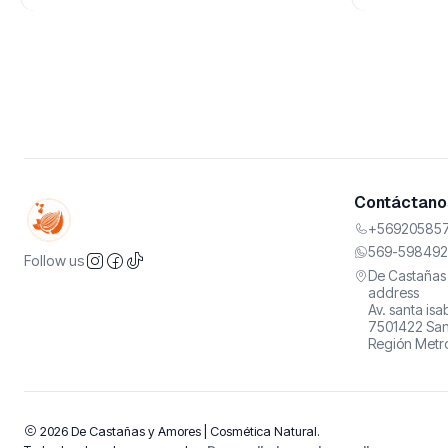
Contáctanos
+569205857
569-598492
Follow us
De Castañas 
address
Av. santa is
7501422 San
Región Metro
2026 De Castañas y Amores | Cosmética Natural.