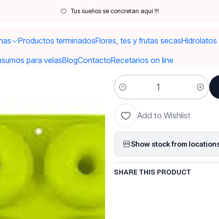
Inicio
Moldes y utensilios
Moldes
Molde donas grande
Tus sueños se concretan aquí !!!
mas
Productos terminados
Flores, tes y frutas secas
Hidrolatos
|
Molde dona
nsumos para velas
Blog
Contacto
Recetarios on line
Quantity
Add to Wishlist
Show stock from location
SHARE THIS PRODUCT