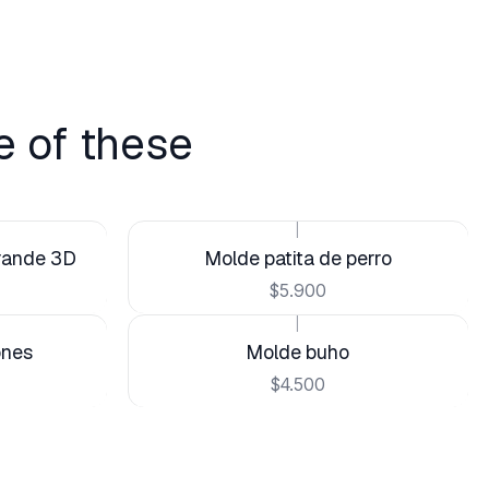
e of these
|
grande 3D
Molde patita de perro
$5.900
|
ones
Molde buho
$4.500