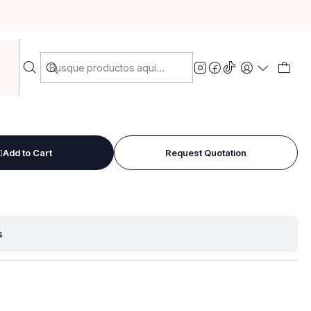
ande
ta, flor y 🦋 mariposa
Add to Cart
Request Quotation
s