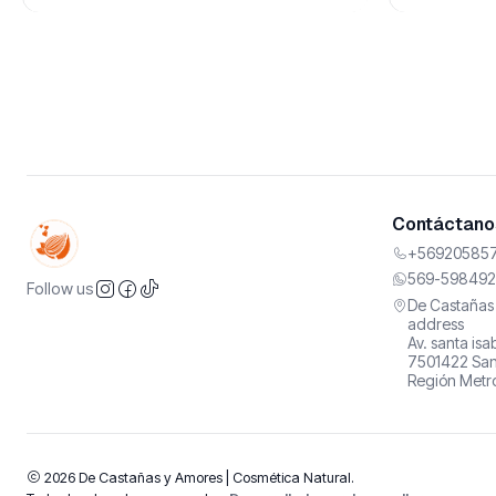
Contáctanos
+569205857
569-598492
Follow us
De Castañas 
address
Av. santa is
7501422 San
Región Metro
2026 De Castañas y Amores | Cosmética Natural.