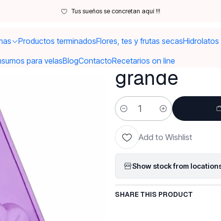
io
Moldes y utensilios
Moldes
Molde chinita, flor y 🦋 mariposa gr
Tus sueños se concretan aquí !!!
mas
Productos terminados
Flores, tes y frutas secas
Hidrolatos
|
Molde chini
nsumos para velas
Blog
Contacto
Recetarios on line
grande
Quantity
Add to Wishlist
Show stock from location
SHARE THIS PRODUCT