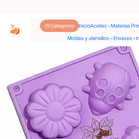
Inic
Categories
Inicio
Aceites
Materias Pri
Moldes y utensilios
Envases
I