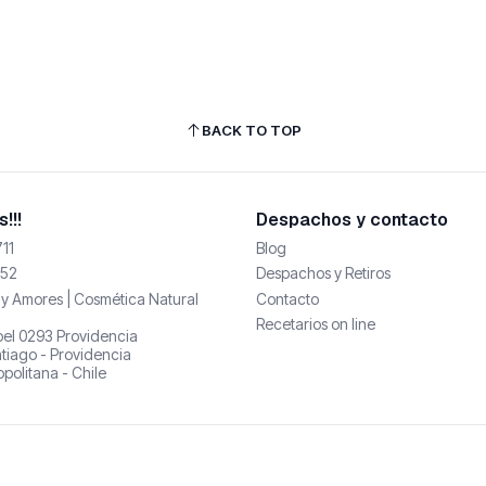
BACK TO TOP
!!!
Despachos y contacto
11
Blog
52
Despachos y Retiros
y Amores | Cosmética Natural
Contacto
Recetarios on line
abel 0293 Providencia
tiago - Providencia
politana - Chile