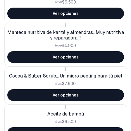
$6.500
from
Ver opciones
|
Manteca nutritiva de karité y almendras...Muy nutritiva
y reparadora !!!
$4.900
from
Ver opciones
|
Cocoa & Butter Scrub... Un micro peeling para tú piel
$7.900
from
Ver opciones
|
Aceite de bambú
$9.500
from