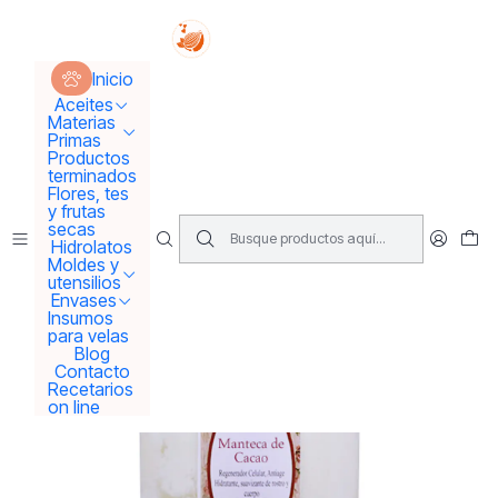
Tus sueños se concretan aquí !!!
Inicio
Aceites
Manteca de Cacao
Inicio
Aceites
Materias
Primas
Productos
terminados
Flores, tes
y frutas
secas
Hidrolatos
Moldes y
utensilios
Envases
Insumos
para velas
Blog
Contacto
Recetarios
on line