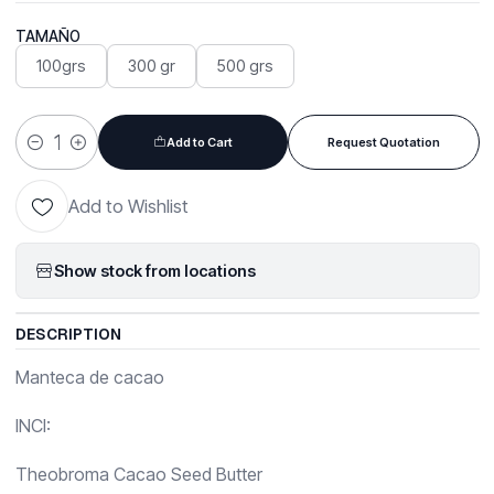
TAMAÑO
100grs
300 gr
500 grs
Add to Cart
Request Quotation
Quantity
Add to Wishlist
Show stock from locations
DESCRIPTION
Manteca de cacao
INCI:
Theobroma Cacao Seed Butter