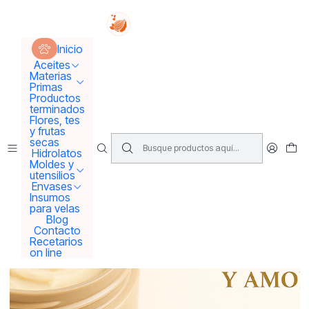
Tus sueños se concretan aquí !!!
Inicio
Productos terminados
Inicio
Manteca nutritiva de karité y almendras...Muy nutritiva y
reparadora !!!
Aceites
Materias
Primas
Productos
terminados
Flores, tes
y frutas
secas
Hidrolatos
Moldes y
utensilios
Envases
Insumos
para velas
Blog
Contacto
Recetarios
on line