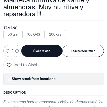
Manteca nutritiva de karité y
almendras...Muy nutritiva y
reparadora !!!
TAMAÑO
50 grs
100 GRS
200 grs
Add to Cart
Request Quotation
Quantity
Add to Wishlist
Show stock from locations
DESCRIPTION
Es una crema barrera reparadora clásica de dermocosmética