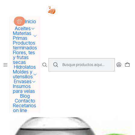
Tus sueños se concretan aquí !!!
Inicio
Materias Primas
Activos para Cremas
Lactato de sodio
Inicio
Aceites
Materias
Primas
Productos
terminados
Flores, tes
y frutas
secas
Hidrolatos
Moldes y
utensilios
Envases
Insumos
para velas
Blog
Contacto
Recetarios
on line