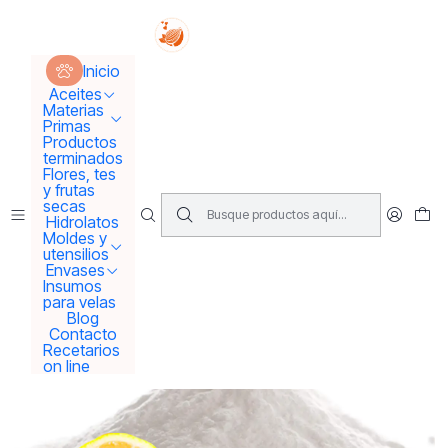
Tus sueños se concretan aquí !!!
Inicio
Materias Primas
Activos para Cremas
Inicio
Bicarbonato de sodio
Aceites
Materias
Primas
Productos
terminados
Flores, tes
y frutas
secas
Hidrolatos
Moldes y
utensilios
Envases
Insumos
para velas
Blog
Contacto
Recetarios
on line