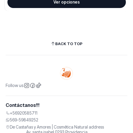
Ver opciones
BACK TO TOP
Follow us
Contáctanos!!!
+56920585711
569-59849252
De Castañas y Amores | Cosmética Natural address
Av. santa isabel 0293 Providencia