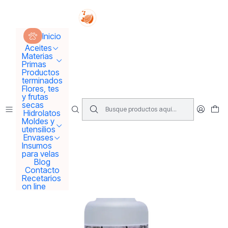
Tus sueños se concretan aquí !!!
Inicio
Materias Primas
Esencias Perfumeria
Inicio
Aroma o esencia Lavanda
Aceites
Materias
Primas
Productos
terminados
Flores, tes
y frutas
secas
Hidrolatos
Moldes y
utensilios
Envases
Insumos
para velas
Blog
Contacto
Recetarios
on line