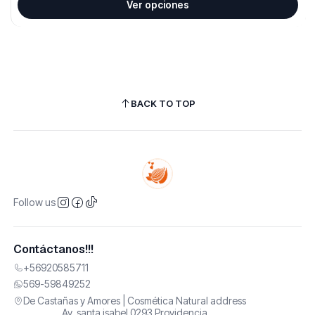
Ver opciones
BACK TO TOP
Follow us
Contáctanos!!!
+56920585711
569-59849252
De Castañas y Amores | Cosmética Natural address
Av. santa isabel 0293 Providencia