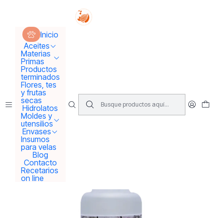
Tus sueños se concretan aquí !!!
Inicio
Materias Primas
Esencias Perfumeria
Inicio
Aroma o esencia Mango
Aceites
Materias
Primas
Productos
terminados
Flores, tes
y frutas
secas
Hidrolatos
Moldes y
utensilios
Envases
Insumos
para velas
Blog
Contacto
Recetarios
on line