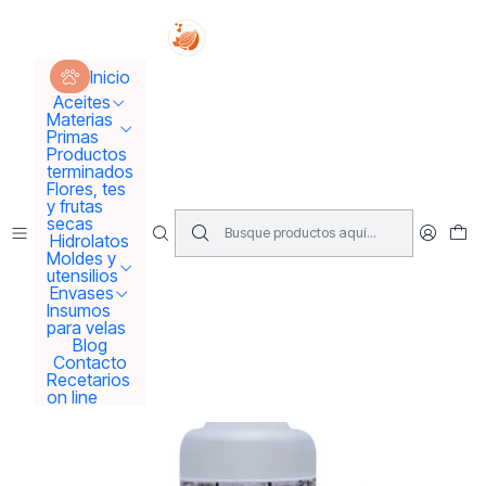
Tus sueños se concretan aquí !!!
Inicio
Materias Primas
Esencias Perfumeria
Inicio
Aroma o esencia Eucalipto
Aceites
Materias
Primas
Productos
terminados
Flores, tes
y frutas
secas
Hidrolatos
Moldes y
utensilios
Envases
Insumos
para velas
Blog
Contacto
Recetarios
on line