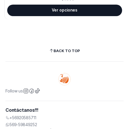
Ver opciones
BACK TO TOP
Follow us
Contáctanos!!!
+56920585711
569-59849252