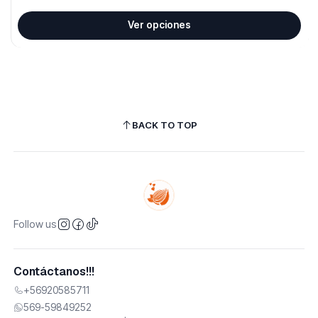
Ver opciones
BACK TO TOP
Follow us
Contáctanos!!!
+56920585711
569-59849252