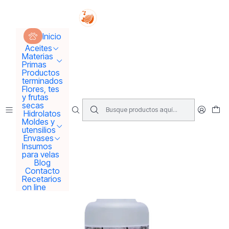
Tus sueños se concretan aquí !!!
Inicio
Materias Primas
Esencias Perfumeria
Inicio
Aroma o esencia Frutilla
Aceites
Materias
Primas
Productos
terminados
Flores, tes
y frutas
secas
Hidrolatos
Moldes y
utensilios
Envases
Insumos
para velas
Blog
Contacto
Recetarios
on line