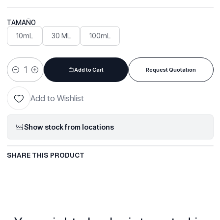
TAMAÑO
10mL
30 ML
100mL
Add to Cart
Request Quotation
Quantity
Add to Wishlist
Show stock from locations
SHARE THIS PRODUCT