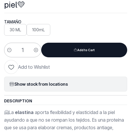
piel💛
TAMAÑO
30 ML
100mL
Add to Cart
Quantity
Add to Wishlist
Show stock from locations
DESCRIPTION
🤗La
elastina
aporta flexibilidad y elasticidad a la piel
ayudando a que no se rompan los tejidos. Es una proteína
que se usa para elaborar cremas, productos antiage,