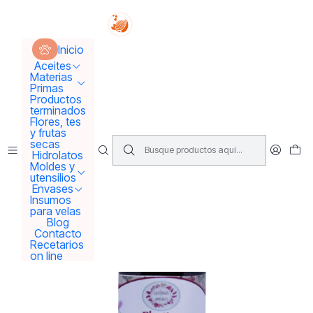
Tus sueños se concretan aquí !!!
Inicio
Materias Primas
Activos para Cremas
Inicio
Elastina Bio... Flexibilidad a tú piel💛
Aceites
Materias
Primas
Productos
terminados
Flores, tes
y frutas
secas
Hidrolatos
Moldes y
utensilios
Envases
Insumos
para velas
Blog
Contacto
Recetarios
on line