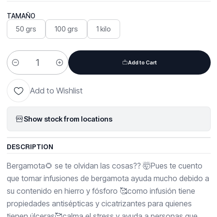
TAMAÑO
50 grs
100 grs
1 kilo
Add to Cart
Quantity
Add to Wishlist
Show stock from locations
DESCRIPTION
Bergamota🌻 se te olvidan las cosas?? 🤯Pues te cuento
que tomar infusiones de bergamota ayuda mucho debido a
su contenido en hierro y fósforo 🥰como infusión tiene
propiedades antisépticas y cicatrizantes para quienes
tienen úlceras🥰calma el stress y ayuda a personas que