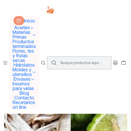
Tus sueños se concretan aquí !!!
Inicio
Flores y frutas secas
Bergamota seca
Inicio
Aceites
Materias
Primas
Productos
terminados
Flores, tes
y frutas
secas
Hidrolatos
Moldes y
utensilios
Envases
Insumos
para velas
Blog
Contacto
Recetarios
on line