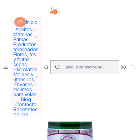
Tus sueños se concretan aquí !!!
Inicio
Aceites
Aceites Esenciales
Aceite Esencial Melisa
Inicio
Aceites
Materias
Primas
Productos
terminados
Flores, tes
y frutas
secas
Hidrolatos
Moldes y
utensilios
Envases
Insumos
para velas
Blog
Contacto
Recetarios
on line