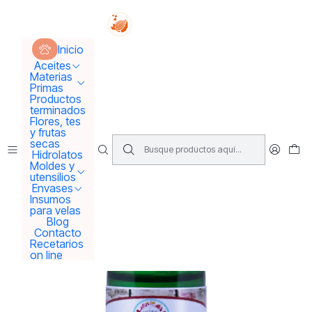
Tus sueños se concretan aquí !!!
Inicio
Aceites
Aceites Esenciales
Aceite Esencial Bergamota
Inicio
Aceites
Materias
Primas
Productos
terminados
Flores, tes
y frutas
secas
Hidrolatos
Moldes y
utensilios
Envases
Insumos
para velas
Blog
Contacto
Recetarios
on line