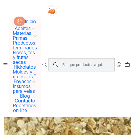
Tus sueños se concretan aquí !!!
Inicio
Flores y frutas secas
Cascara de limón 🍋 deshidratada
Inicio
Aceites
Materias
Primas
Productos
terminados
Flores, tes
y frutas
secas
Hidrolatos
Moldes y
utensilios
Envases
Insumos
para velas
Blog
Contacto
Recetarios
on line