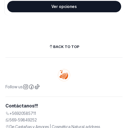
Ver opciones
BACK TO TOP
Follow us
Contáctanos!!!
+56920585711
569-59849252
De Castañas y Amores | Cosmética Natural address