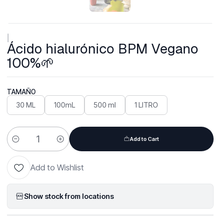
|
Ácido hialurónico BPM Vegano
100%🌱
TAMAÑO
30 ML
100mL
500 ml
1 LITRO
Add to Cart
Quantity
Add to Wishlist
Show stock from locations