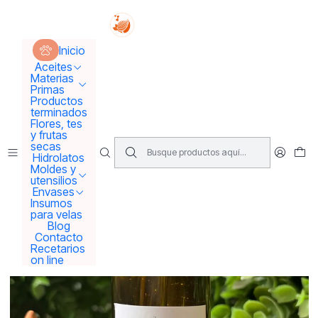
Tus sueños se concretan aquí !!!
Inicio
Materias Primas
Activos para Cremas
Inicio
Ácido hialurónico BPM Vegano 100%🌱
Aceites
Materias
Primas
Productos
terminados
Flores, tes
y frutas
secas
Hidrolatos
Moldes y
utensilios
Envases
Insumos
para velas
Blog
Contacto
Recetarios
on line