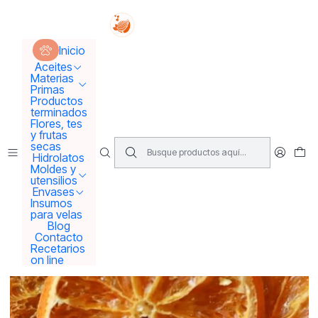
Tus sueños se concretan aquí !!!
Inicio
Flores y frutas secas
Naranjas secas
Inicio
Aceites
Materias
Primas
Productos
terminados
Flores, tes
y frutas
secas
Hidrolatos
Moldes y
utensilios
Envases
Insumos
para velas
Blog
Contacto
Recetarios
on line