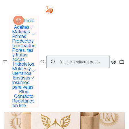
Tus sueños se concretan aquí !!!
Inicio
Productos terminados
Jabones piel normal a seca
Inicio
Aceites
Materias
Primas
Productos
terminados
Flores, tes
y frutas
secas
Hidrolatos
Moldes y
utensilios
Envases
Insumos
para velas
Blog
Contacto
Recetarios
on line