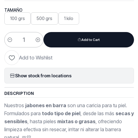
TAMAÑO
100 grs
500 grs
1 kilo
Add to Cart
Quantity
Add to Wishlist
Show stock from locations
DESCRIPTION
Nuestros
jabones en barra
son una caricia para tu piel.
Formulados para
todo tipo de piel
, desde las más
secas y
sensibles
, hasta pieles
mixtas o grasas
, ofreciendo
limpieza efectiva sin resecar, irritar ni alterar la barrera
natural. 🧼💛