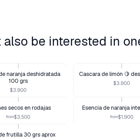
 also be interested in on
|
|
de naranja deshidratada
Cascara de limón 🍋 de
100 grs
$3.900
$3.900
|
|
es secos en rodajas
Esencia de naranja int
$3.500
$1.900
from
from
|
e frutilla 30 grs aprox