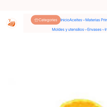
Categories
Inicio
Aceites
Materias Pri
Moldes y utensilios
Envases
I