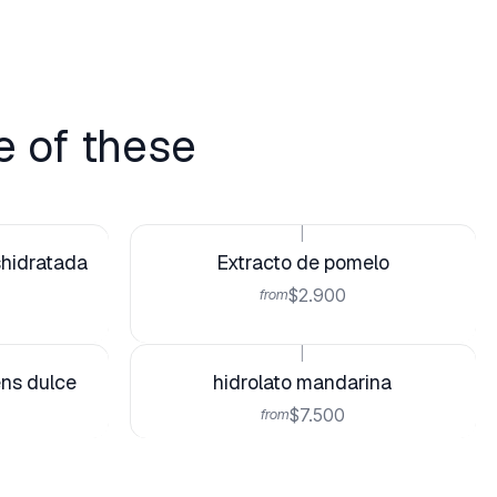
e of these
|
shidratada
Extracto de pomelo
$2.900
from
|
ens dulce
hidrolato mandarina
$7.500
from