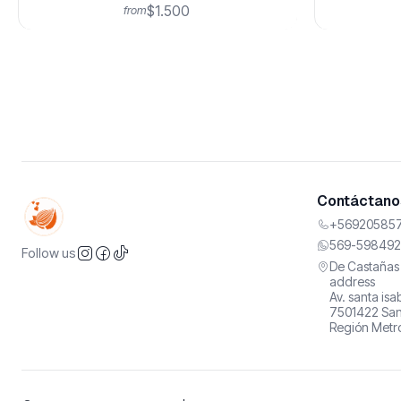
$1.500
from
Contáctanos
+569205857
569-598492
Follow us
De Castañas 
address
Av. santa is
7501422 San
Región Metro