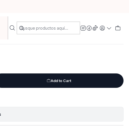
polvo
Add to Cart
s