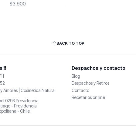
$3.900
BACK TO TOP
!!!
Despachos y contacto
11
Blog
52
Despachos y Retiros
y Amores | Cosmética Natural
Contacto
Recetarios on line
abel 0293 Providencia
tiago - Providencia
politana - Chile