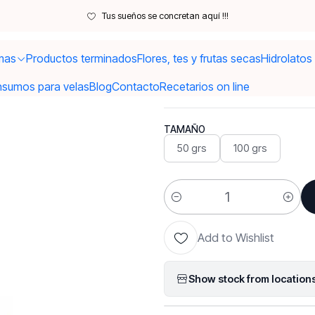
Inicio
Flores y frutas secas
Naranja en polvo
Tus sueños se concretan aquí !!!
mas
Productos terminados
Flores, tes y frutas secas
Hidrolatos
|
Naranja en 
nsumos para velas
Blog
Contacto
Recetarios on line
TAMAÑO
50 grs
100 grs
Quantity
Add to Wishlist
Show stock from location