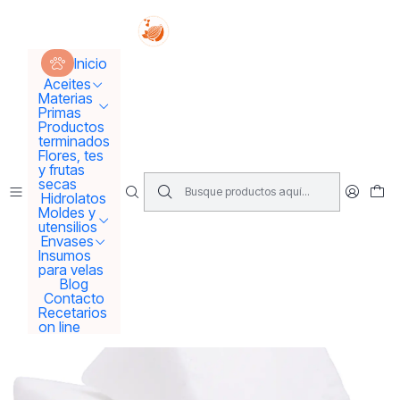
Tus sueños se concretan aquí !!!
Inicio
Materias Primas
Bases para Shampoo, Cremas y Jabones
Inicio
Jabón de karité y avena
Aceites
Materias
Primas
Productos
terminados
Flores, tes
y frutas
secas
Hidrolatos
Moldes y
utensilios
Envases
Insumos
para velas
Blog
Contacto
Recetarios
on line