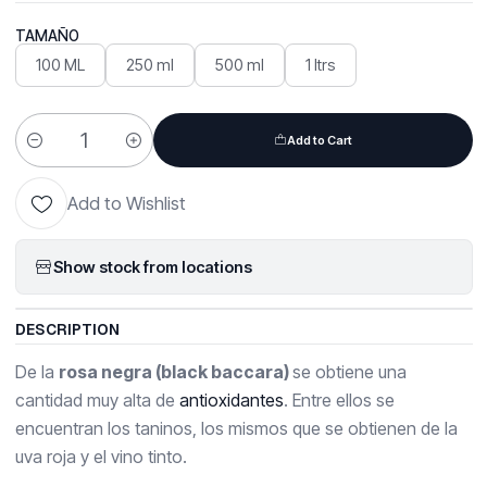
TAMAÑO
100 ML
250 ml
500 ml
1 ltrs
Add to Cart
Quantity
Add to Wishlist
Show stock from locations
DESCRIPTION
De la
rosa negra (black baccara)
se obtiene una
cantidad muy alta de
antioxidantes
. Entre ellos se
encuentran los taninos, los mismos que se obtienen de la
uva roja y el vino tinto.