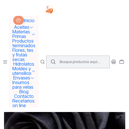
Tus sueños se concretan aquí !!!
Inicio
Hidrolatos y extractos
Hidrolato Rosa Negra
Inicio
Aceites
Materias
Primas
Productos
terminados
Flores, tes
y frutas
secas
Hidrolatos
Moldes y
utensilios
Envases
Insumos
para velas
Blog
Contacto
Recetarios
on line