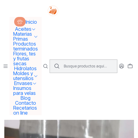
Tus sueños se concretan aquí !!!
Inicio
Envases
Envases solo Pet
Inicio
Envase pet transparente tapa metálica 60 grs
Aceites
Materias
Primas
Productos
terminados
Flores, tes
y frutas
secas
Hidrolatos
Moldes y
utensilios
Envases
Insumos
para velas
Blog
Contacto
Recetarios
on line