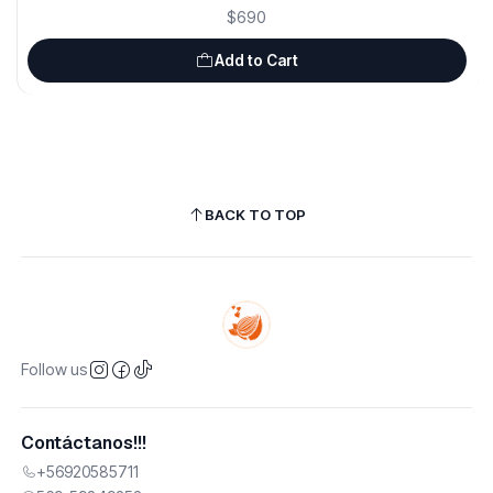
$690
Add to Cart
BACK TO TOP
Follow us
Contáctanos!!!
+56920585711