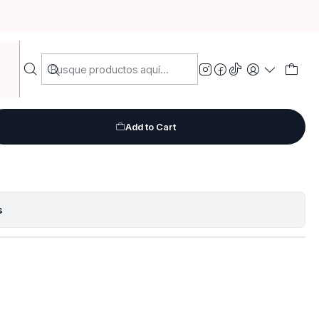
s pet
uma 100 grs pet
Add to Cart
s