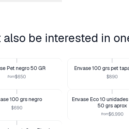
 also be interested in on
|
|
se Pet negro 50 GR
Envase 100 grs pet tapa
$650
$890
from
|
|
ase 100 grs negro
Envase Eco 10 unidades 
50 grs aprox
$690
$6.990
from
|