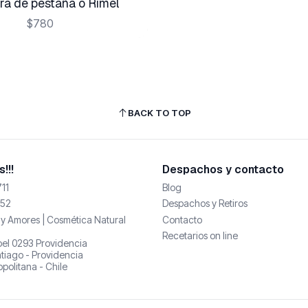
a de pestaña o Rimel
$780
BACK TO TOP
!!!
Despachos y contacto
11
Blog
52
Despachos y Retiros
y Amores | Cosmética Natural
Contacto
Recetarios on line
abel 0293 Providencia
tiago - Providencia
politana - Chile