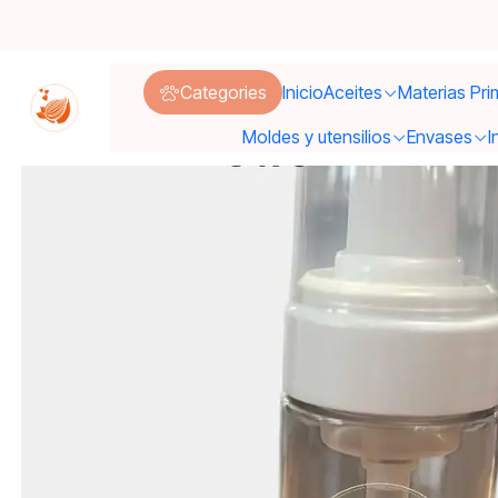
Inicio
Categories
Inicio
Aceites
Materias Pri
Moldes y utensilios
Envases
I