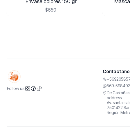
Envase colores 150 gr
Mascar
$650
Contáctanos
+569205857
569-598492
Follow us
De Castañas 
address
Av. santa is
7501422 San
Región Metro