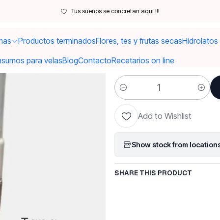
Envases
Envases solo Pet
envases solo pet
Envase espuma 100 gr
Tus sueños se concretan aquí !!!
mas
Productos terminados
Flores, tes y frutas secas
Hidrolatos
|
Envase esp
nsumos para velas
Blog
Contacto
Recetarios on line
Quantity
Add to Wishlist
Show stock from location
SHARE THIS PRODUCT