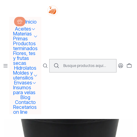
Tus sueños se concretan aquí !!!
Inicio
Envases
Envases solo Pet
Envase Pet negro 50 GR
Inicio
Aceites
Materias
Primas
Productos
terminados
Flores, tes
y frutas
secas
Hidrolatos
Moldes y
utensilios
Envases
Insumos
para velas
Blog
Contacto
Recetarios
on line