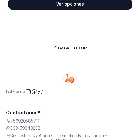
Ver opciones
BACK TO TOP
Follow us
Contáctanos!!!
+56920585711
569-59849252
De Castañas y Amores | Cosmética Natural address