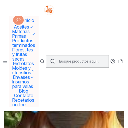
Tus sueños se concretan aquí !!!
Inicio
Aceites
Aceites Esenciales
Inicio
Difusor y humidificador para aromaterapia
Aceites
Materias
Primas
Productos
terminados
Flores, tes
y frutas
secas
Hidrolatos
Moldes y
utensilios
Envases
Insumos
para velas
Blog
Contacto
Recetarios
on line