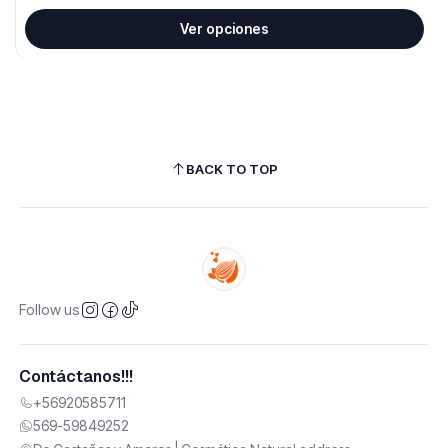
Ver opciones
BACK TO TOP
Follow us
Contáctanos!!!
+56920585711
569-59849252