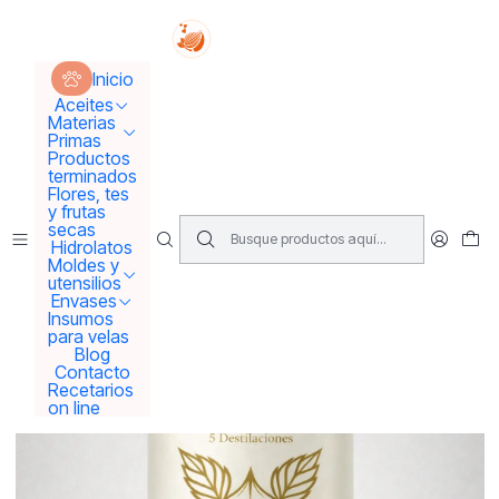
Tus sueños se concretan aquí !!!
Inicio
Materias Primas
Alcoholes
Inicio
Alcohol 96° 5 Destilaciones para perfumería fina.
Aceites
Materias
Primas
Productos
terminados
Flores, tes
y frutas
secas
Hidrolatos
Moldes y
utensilios
Envases
Insumos
para velas
Blog
Contacto
Recetarios
on line