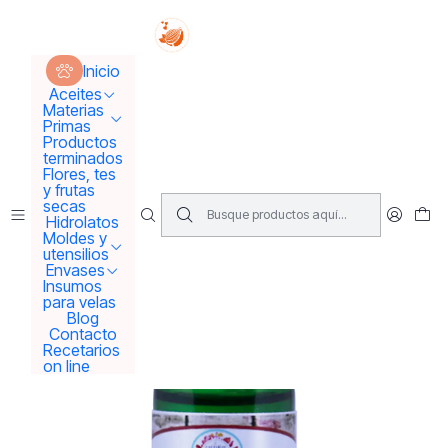
Tus sueños se concretan aquí !!!
Inicio
Aceites
Aceites Esenciales
A. Esencial Cedro
Inicio
Aceites
Materias
Primas
Productos
terminados
Flores, tes
y frutas
secas
Hidrolatos
Moldes y
utensilios
Envases
Insumos
para velas
Blog
Contacto
Recetarios
on line