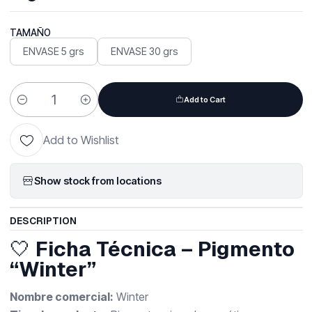
TAMAÑO
ENVASE 5 grs
ENVASE 30 grs
Add to Cart
Quantity
Add to Wishlist
Show stock from locations
DESCRIPTION
🤍
Ficha Técnica – Pigmento
“Winter”
Nombre comercial:
Winter