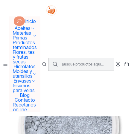
Tus sueños se concretan aquí !!!
Inicio
Materias Primas
Colorantes y Pigmentos
Inicio
Pigmentos Naturales
Pigmento o mica Plata "winter"
Aceites
Materias
Primas
Productos
terminados
Flores, tes
y frutas
secas
Hidrolatos
Moldes y
utensilios
Envases
Insumos
para velas
Blog
Contacto
Recetarios
on line