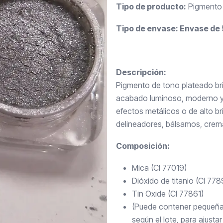
Tipo de producto:
Pigmento 
Tipo de envase: Envase de 5
Descripción:
Pigmento de tono plateado bril
acabado luminoso, moderno y e
efectos metálicos o de alto br
delineadores, bálsamos, crema
Composición:
Mica (CI 77019)
Dióxido de titanio (CI 778
Tin Oxide (CI 77861)
(Puede contener pequeñas
según el lote, para ajustar