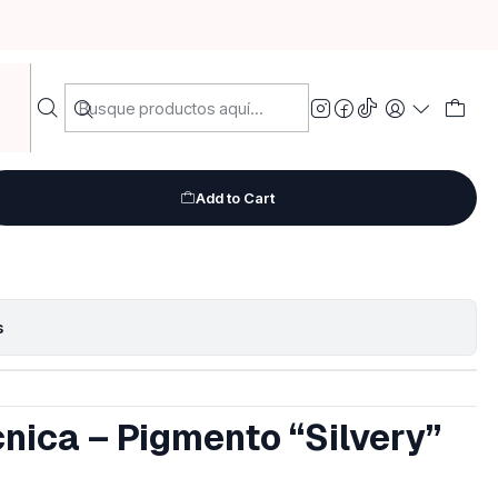
mica Silvery
mica Silvery
Add to Cart
s
nica – Pigmento “Silvery”