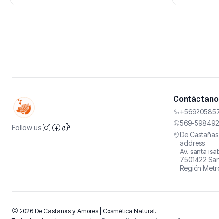
Contáctanos
+569205857
569-598492
Follow us
De Castañas 
address
Av. santa is
7501422 San
Región Metro
2026 De Castañas y Amores | Cosmética Natural.