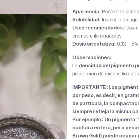
Apariencia:
Polvo fino platea
Solubilidad:
Insoluble en agu
Usos recomendados:
Cosmét
cremas e iluminadores
Dosis orientativa:
0.1% – 5% 
Observaciones:
La
densidad del pigmento p
proporción de mica y dióxido d
IMPORTANTE :Los pigmentos
por peso, es decir, en gram
de partícula, la compactació
siempre refleja la misma ca
Por ejemplo : Un pigmento 
cuchara entera, pero pesa
Brown Gold) puede ocupar 