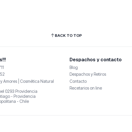
BACK TO TOP
!!!
Despachos y contacto
11
Blog
52
Despachos y Retiros
y Amores | Cosmética Natural
Contacto
Recetarios on line
abel 0293 Providencia
tiago - Providencia
politana - Chile