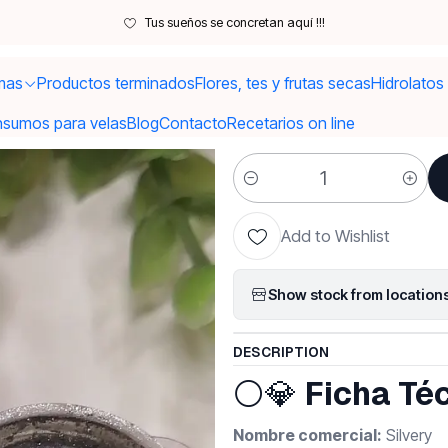
ias Primas
Colorantes y Pigmentos
Pigmentos Naturales
Pigmento o 
Tus sueños se concretan aquí !!!
mas
Productos terminados
Flores, tes y frutas secas
Hidrolatos
|
Pigmento o 
nsumos para velas
Blog
Contacto
Recetarios on line
Quantity
Add to Wishlist
Show stock from location
DESCRIPTION
⚪💎
Ficha Téc
Nombre comercial:
Silvery