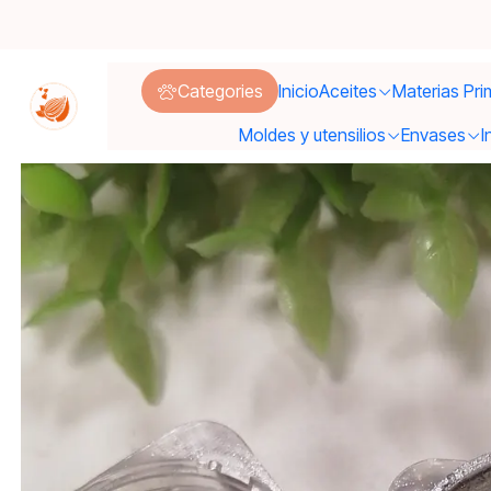
Inicio
Mater
Categories
Inicio
Aceites
Materias Pri
Moldes y utensilios
Envases
I