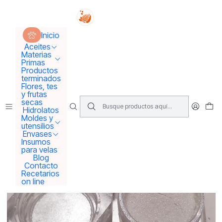
Tus sueños se concretan aquí !!!
Inicio
Materias Primas
Colorantes y Pigmentos
Inicio
Pigmentos Naturales
Pigmento o mica Diamond white
Aceites
Materias
Primas
Productos
terminados
Flores, tes
y frutas
secas
Hidrolatos
Moldes y
utensilios
Envases
Insumos
para velas
Blog
Contacto
Recetarios
on line