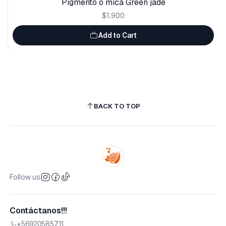
Pigmento o mica Green jade
$1.900
Add to Cart
BACK TO TOP
Follow us
Contáctanos!!!
+56920585711