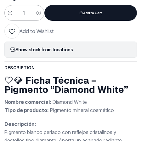
Add to Cart
Quantity
Add to Wishlist
Show stock from locations
DESCRIPTION
🤍💎
Ficha Técnica –
Pigmento “Diamond White”
Nombre comercial:
Diamond White
Tipo de producto:
Pigmento mineral cosmético
Descripción:
Pigmento blanco perlado con reflejos cristalinos y
destellos tipo diamante. Aporta un acabado radiante,