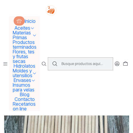
Tus sueños se concretan aquí !!!
Inicio
Envases
Envases solo Pet
Inicio
10 Palitos de madera para micado
Aceites
Materias
Primas
Productos
terminados
Flores, tes
y frutas
secas
Hidrolatos
Moldes y
utensilios
Envases
Insumos
para velas
Blog
Contacto
Recetarios
on line