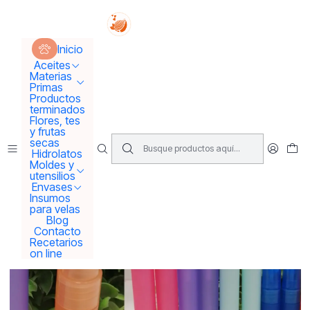
Tus sueños se concretan aquí !!!
Inicio
Envases
Envases solo Pet
Envase spray 5 ml colores
Inicio
Aceites
Materias
Primas
Productos
terminados
Flores, tes
y frutas
secas
Hidrolatos
Moldes y
utensilios
Envases
Insumos
para velas
Blog
Contacto
Recetarios
on line