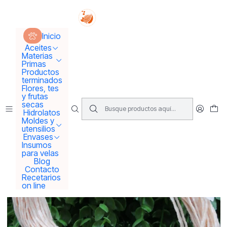
Tus sueños se concretan aquí !!!
Inicio
Insumos para velas y gemoterapia piedras, cristales
Inicio
Pabilo encerado
Aceites
Materias
Primas
Productos
terminados
Flores, tes
y frutas
secas
Hidrolatos
Moldes y
utensilios
Envases
Insumos
para velas
Blog
Contacto
Recetarios
on line