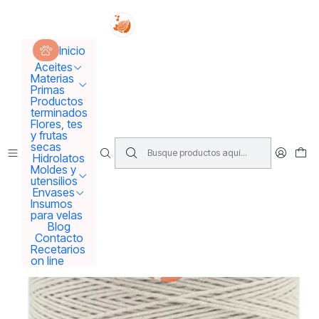
Tus sueños se concretan aquí !!!
Inicio
Insumos para velas y gemoterapia piedras, cristales
Inicio
Pabilo de algodón sin encerar
Aceites
Materias
Primas
Productos
terminados
Flores, tes
y frutas
secas
Hidrolatos
Moldes y
utensilios
Envases
Insumos
para velas
Blog
Contacto
Recetarios
on line