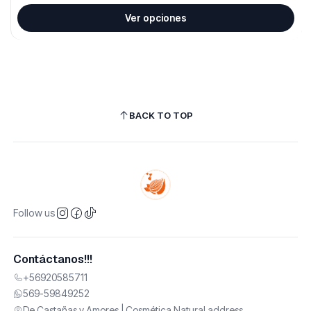
Ver opciones
BACK TO TOP
Follow us
Contáctanos!!!
+56920585711
569-59849252
De Castañas y Amores | Cosmética Natural address