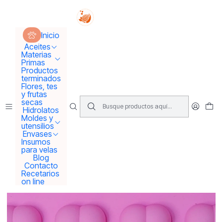
Tus sueños se concretan aquí !!!
Inicio
Moldes y utensilios
Moldes
Inicio
Molde silicona despedida de solter@s
Aceites
Materias
Primas
Productos
terminados
Flores, tes
y frutas
secas
Hidrolatos
Moldes y
utensilios
Envases
Insumos
para velas
Blog
Contacto
Recetarios
on line