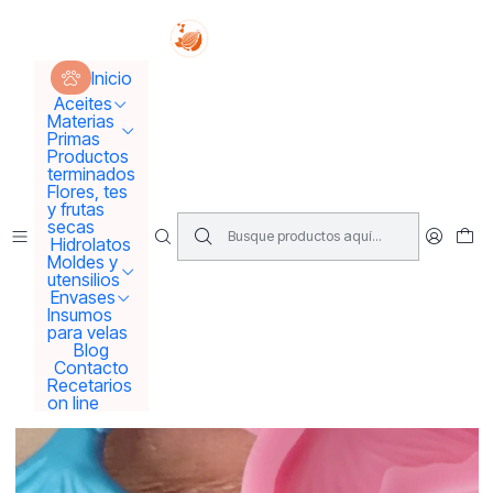
Tus sueños se concretan aquí !!!
Inicio
Moldes y utensilios
Moldes
Molde cola de sirena
Inicio
Aceites
Materias
Primas
Productos
terminados
Flores, tes
y frutas
secas
Hidrolatos
Moldes y
utensilios
Envases
Insumos
para velas
Blog
Contacto
Recetarios
on line