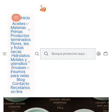
Tus sueños se concretan aquí !!!
Inicio
Materias Primas
Bases para Shampoo, Cremas y Jabones
Inicio
Molde intercambiable para prensa shampoo de 50 o 100 grs
Aceites
Materias
Primas
Productos
terminados
Flores, tes
y frutas
secas
Hidrolatos
Moldes y
utensilios
Envases
Insumos
para velas
Blog
Contacto
Recetarios
on line