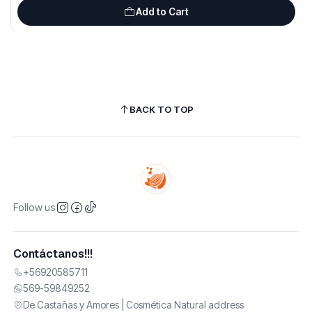
Add to Cart
BACK TO TOP
Follow us
Contáctanos!!!
+56920585711
569-59849252
De Castañas y Amores | Cosmética Natural address