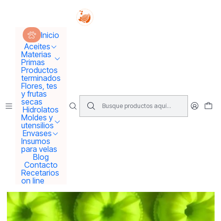
Tus sueños se concretan aquí !!!
Inicio
Moldes y utensilios
Moldes
Inicio
Molde variedad 100 grs Apróx
Aceites
Materias
Primas
Productos
terminados
Flores, tes
y frutas
secas
Hidrolatos
Moldes y
utensilios
Envases
Insumos
para velas
Blog
Contacto
Recetarios
on line