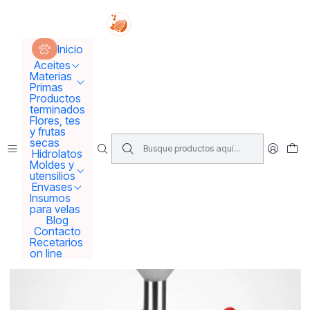
Tus sueños se concretan aquí !!!
Inicio
Moldes y utensilios
Inicio
Máquina llenadora ,envasadora de cremas, shampoos,
aceites, agua etc
Aceites
Materias
Primas
Productos
terminados
Flores, tes
y frutas
secas
Hidrolatos
Moldes y
utensilios
Envases
Insumos
para velas
Blog
Contacto
Recetarios
on line