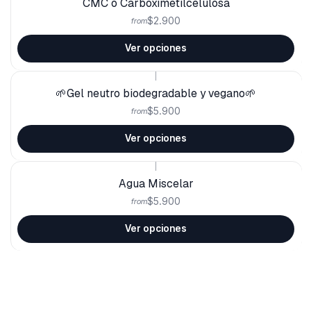
CMC o Carboximetilcelulosa
$2.900
from
Ver opciones
|
🌱Gel neutro biodegradable y vegano🌱
$5.900
from
Ver opciones
|
Agua Miscelar
$5.900
from
Ver opciones