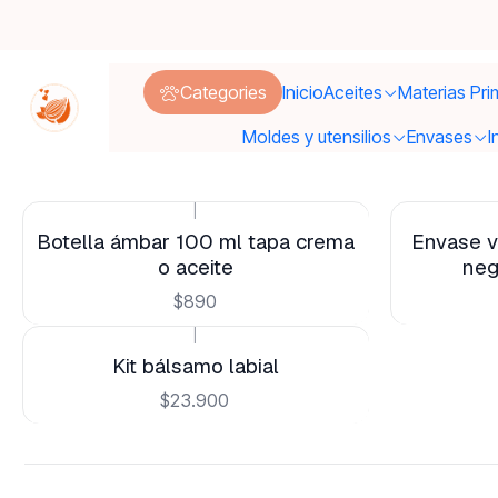
Categories
Inicio
Aceites
Materias Pri
Moldes y utensilios
Envases
I
|
Botella ámbar 100 ml tapa crema
Envase v
o aceite
neg
$890
|
New
Kit bálsamo labial
$23.900