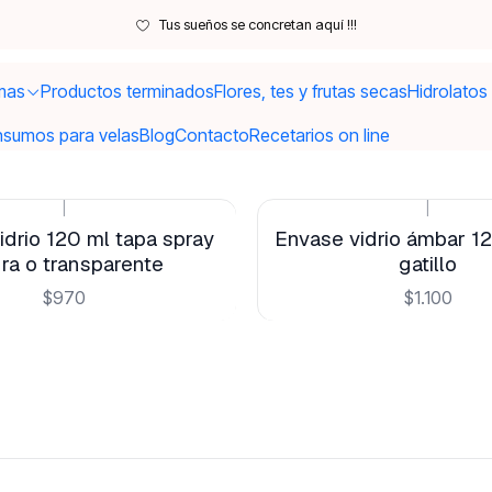
Inicio
Envases
Tus sueños se concretan aquí !!!
Envases
mas
Productos terminados
Flores, tes y frutas secas
Hidrolatos
nsumos para velas
Blog
Contacto
Recetarios on line
|
|
idrio 120 ml tapa spray
Envase vidrio ámbar 1
ra o transparente
gatillo
$970
$1.100