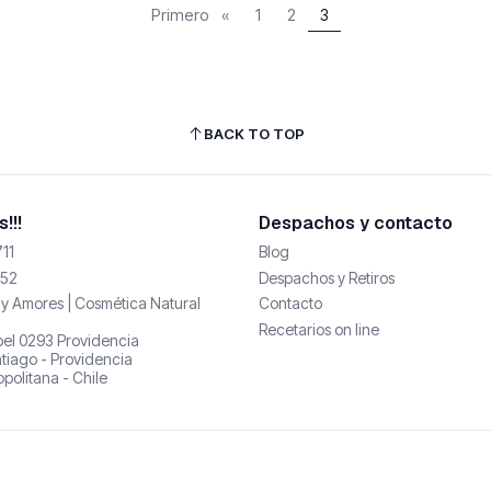
Primero
«
1
2
3
BACK TO TOP
!!!
Despachos y contacto
11
Blog
52
Despachos y Retiros
y Amores | Cosmética Natural
Contacto
Recetarios on line
abel 0293 Providencia
tiago - Providencia
politana - Chile