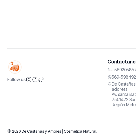
Contáctanos
+569205857
569-598492
Follow us
De Castañas 
address
Av. santa is
7501422 San
Región Metro
2026 De Castañas y Amores | Cosmética Natural.