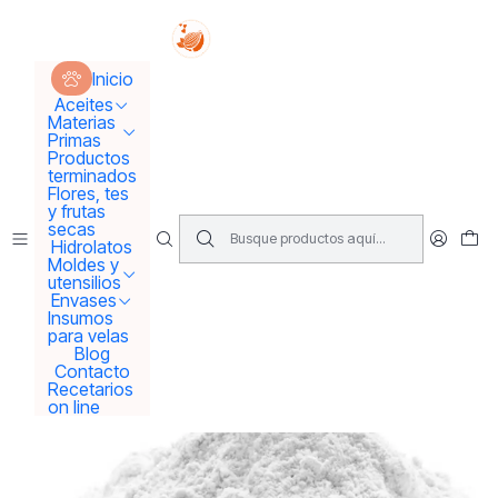
Tus sueños se concretan aquí !!!
Inicio
Materias Primas
Activos para Cremas
Dióxido de titanio
Inicio
Aceites
Materias
Primas
Productos
terminados
Flores, tes
y frutas
secas
Hidrolatos
Moldes y
utensilios
Envases
Insumos
para velas
Blog
Contacto
Recetarios
on line