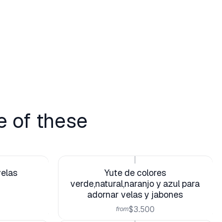
e of these
|
velas
Yute de colores
verde,natural,naranjo y azul para
adornar velas y jabones
$3.500
from