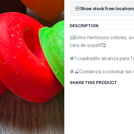
Show stock from location
DESCRIPTION
🤗Estos hermosos colores, son
cera de soya!!!🥰
🍓1 cuadradito alcanza para 1 k
🍇🍒Comienza a colorear tus ve
SHARE THIS PRODUCT