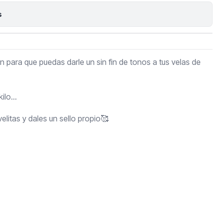
s
 para que puedas darle un sin fin de tonos a tus velas de
ilo...
litas y dales un sello propio🥰