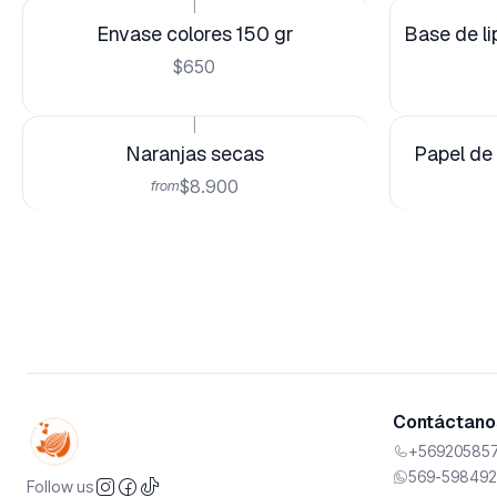
|
Envase colores 150 gr
Base de li
$650
|
Naranjas secas
Papel de 
$8.900
from
Contáctanos
+569205857
569-598492
Follow us