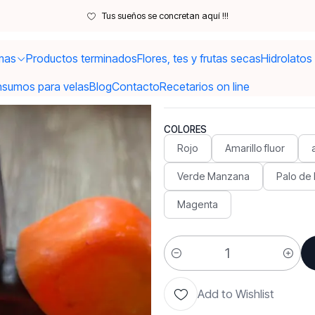
Insumos para velas y gemoterapia piedras, cristales
Colores para velas 
Tus sueños se concretan aquí !!!
mas
Productos terminados
Flores, tes y frutas secas
Hidrolatos
|
Colores par
nsumos para velas
Blog
Contacto
Recetarios on line
COLORES
Rojo
Amarillo fluor
Verde Manzana
Palo de
Magenta
Quantity
Add to Wishlist