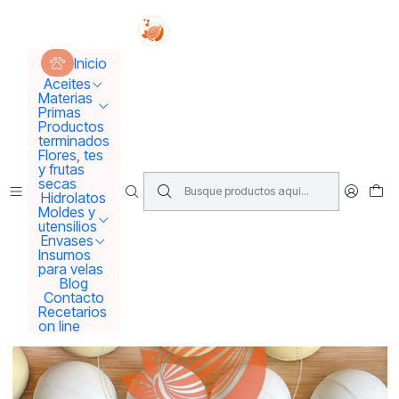
Tus sueños se concretan aquí !!!
Inicio
Productos terminados
Bombitas efervescentes🥰🥰
Inicio
Aceites
Materias
Primas
Productos
terminados
Flores, tes
y frutas
secas
Hidrolatos
Moldes y
utensilios
Envases
Insumos
para velas
Blog
Contacto
Recetarios
on line