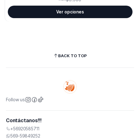
Ver opciones
BACK TO TOP
Follow us
Contáctanos!!!
+56920585711
569-59849252