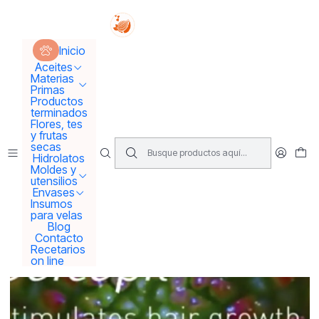
Tus sueños se concretan aquí !!!
Inicio
Materias Primas
Activos para Cremas
Inicio
Baicapil 30 Ml Para el crecimiento del cabello
Aceites
Materias
Primas
Productos
terminados
Flores, tes
y frutas
secas
Hidrolatos
Moldes y
utensilios
Envases
Insumos
para velas
Blog
Contacto
Recetarios
on line