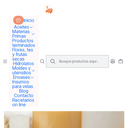
Tus sueños se concretan aquí !!!
Inicio
Productos terminados
Acondicionador Ortiga aloe vera
Inicio
Aceites
Materias
Primas
Productos
terminados
Flores, tes
y frutas
secas
Hidrolatos
Moldes y
utensilios
Envases
Insumos
para velas
Blog
Contacto
Recetarios
on line