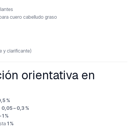
ulantes
 para cuero cabelludo graso
 y clarificante)
ión orientativa en
0,5 %
:
0,05 – 0,3 %
– 1 %
asta
1 %