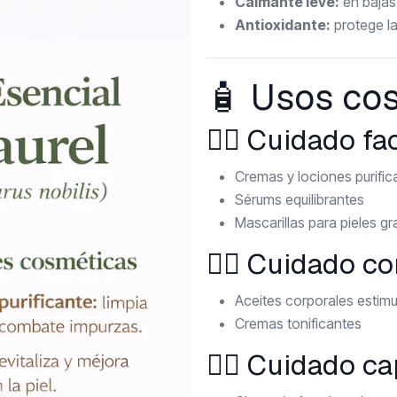
Calmante leve:
en bajas 
Antioxidante:
protege la
🧴 Usos co
🧖‍♀️ Cuidado fa
Cremas y lociones purific
Sérums equilibrantes
Mascarillas para pieles 
💆‍♀️ Cuidado c
Aceites corporales estim
Cremas tonificantes
💇‍♀️ Cuidado ca