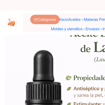
Categories
Inicio
Aceites
Materias Pri
Moldes y utensilios
Envases
I