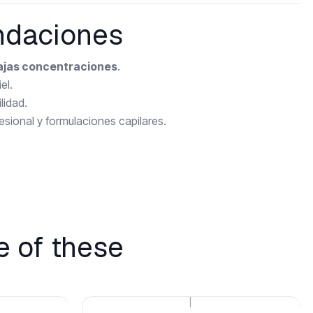
ndaciones
ajas concentraciones
.
el.
lidad.
esional y formulaciones capilares.
e of these
|