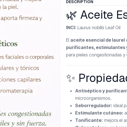
DESCRIPTION
🌿 Aceite E
INCI:
Laurus nobilis
Leaf Oil
El
aceite esencial de laurel
e
purificantes, estimulantes
para pieles congestionadas y 
✨ Propieda
Antiséptico y purifican
microorganismos.
Seborregulador:
ideal p
Estimulante cutáneo:
a
Tonificante:
mejora el a