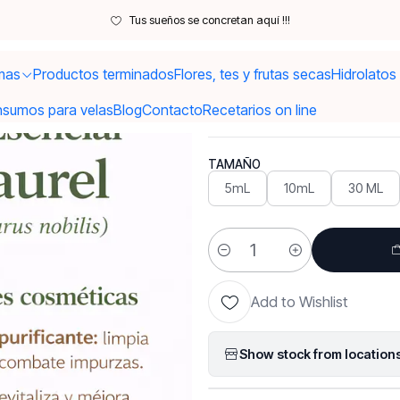
Inicio
Aceites
Aceites Esenciales
Aceite esencial de Laurel
Tus sueños se concretan aquí !!!
mas
Productos terminados
Flores, tes y frutas secas
Hidrolatos
|
Aceite esen
nsumos para velas
Blog
Contacto
Recetarios on line
TAMAÑO
5mL
10mL
30 ML
Quantity
Add to Wishlist
Show stock from location