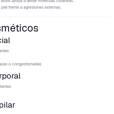
dosis ayuda a aliviar molestias cutáneas.
 piel frente a agresiones externas.
sméticos
cial
antes
grasas o congestionadas
orporal
ulantes
pilar