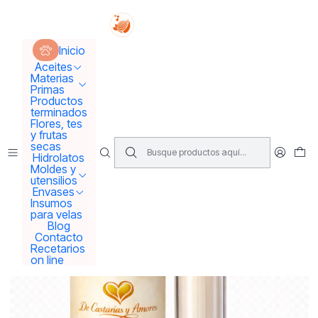
Tus sueños se concretan aquí !!!
Inicio
Materias Primas
Saborizante
Inicio
Saborizante bálsamo labial "Dolce Lips"
Aceites
Materias
Primas
Productos
terminados
Flores, tes
y frutas
secas
Hidrolatos
Moldes y
utensilios
Envases
Insumos
para velas
Blog
Contacto
Recetarios
on line