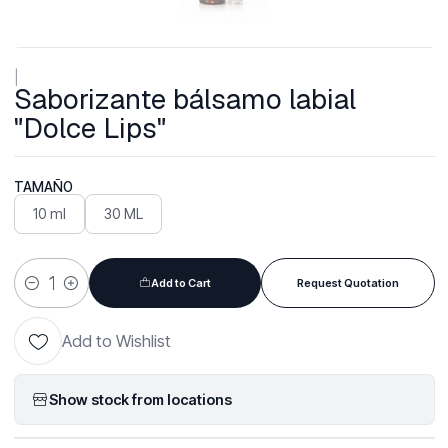
|
Saborizante bálsamo labial
"Dolce Lips"
TAMAÑO
10 ml
30 ML
Add to Cart
Request Quotation
Quantity
Add to Wishlist
Show stock from locations