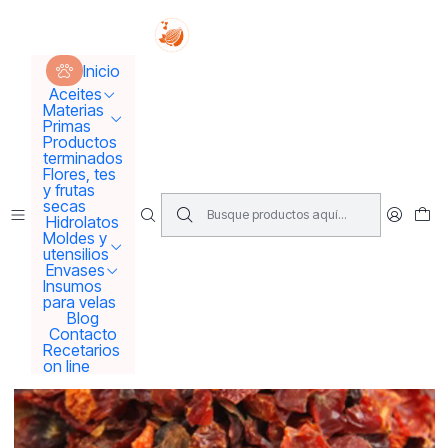
Tus sueños se concretan aquí !!!
Inicio
Flores y frutas secas
Rosa mosqueta cascarilla
Inicio
Aceites
Materias
Primas
Productos
terminados
Flores, tes
y frutas
secas
Hidrolatos
Moldes y
utensilios
Envases
Insumos
para velas
Blog
Contacto
Recetarios
on line