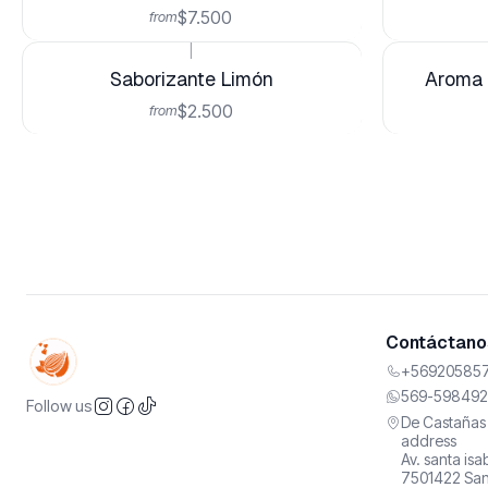
$7.500
from
|
Saborizante Limón
Aroma 
$2.500
from
Contáctanos
+569205857
569-598492
Follow us
De Castañas 
address
Av. santa is
7501422 San