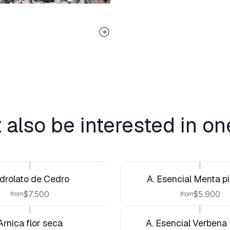
 also be interested in on
|
|
drolato de Cedro
A. Esencial Menta pi
$7.500
$5.900
from
from
|
|
Arnica flor seca
A. Esencial Verbena