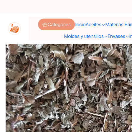
Categories
Inicio
Aceites
Materias Pri
Moldes y utensilios
Envases
I