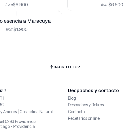
$6.900
$6.500
from
from
|
o esencia a Maracuya
$1.900
from
BACK TO TOP
!!!
Despachos y contacto
11
Blog
52
Despachos y Retiros
y Amores | Cosmética Natural
Contacto
Recetarios on line
abel 0293 Providencia
tiago - Providencia