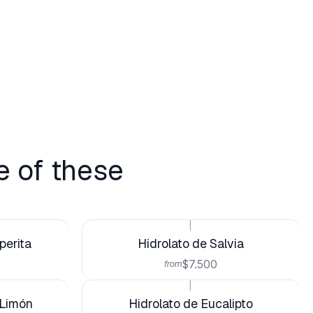
e of these
|
perita
Hidrolato de Salvia
$7.500
from
|
 Limón
Hidrolato de Eucalipto